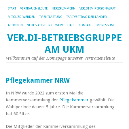
START
VERTRAUENSLEUTE
HERZFLIMMERN
VER.DI IM PERSONALRAT
MITGLIED WERDEN
TV ENTLASTUNG
TARIFVERTRAG DER LÄNDER
AKTIONEN
NEUES AUS DER GEWERKSCHAFT
KONTAKT
IMPRESSUM
VER.DI-BETRIEBSGRUPPE
AM UKM
Willkommen auf der Homepage unserer Vertrauensleute
Pflegekammer NRW
In NRW wurde 2022 zum ersten Mal die
Kammerversammlung der
Pflegekammer
gewählt. Die
Wahlperiode dauert 5 Jahre. Die Kammerversammlung
hat 60 Sitze.
Die Mitglieder der Kammerversammlung des